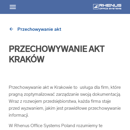
arrow_back
Przechowywanie akt
arrow_back
Powrót
PRZECHOWYWANIE AKT
USŁUGI
KRAKÓW
Usługi Przegląd
arrow_forward
Niszczenie nośników informacji
Przechowywanie akt w Krakowie to usługa dla firm, które
pragną zoptymalizować zarządzanie swoją dokumentacją.
Wraz z rozwojem przedsiębiorstwa, każda firma staje
arrow_forward
Archiwizowanie dokumentów
przed wyzwaniem, jakim jest prawidłowe przechowywanie
informacji.
arrow_forward
Przechowywanie dokumentacji
W Rhenus Office Systems Poland rozumiemy te