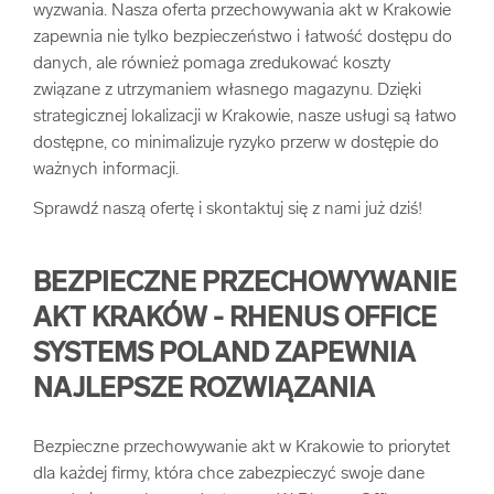
wyzwania. Nasza oferta przechowywania akt w Krakowie
arrow_forward
Usługi digitalizacjyjne
zapewnia nie tylko bezpieczeństwo i łatwość dostępu do
danych, ale również pomaga zredukować koszty
związane z utrzymaniem własnego magazynu. Dzięki
arrow_forward
Osuszanie dokumentów
strategicznej lokalizacji w Krakowie, nasze usługi są łatwo
dostępne, co minimalizuje ryzyko przerw w dostępie do
arrow_forward
Pozostałe usługi
ważnych informacji.
Sprawdź naszą ofertę i skontaktuj się z nami już dziś!
BEZPIECZNE PRZECHOWYWANIE
AKT KRAKÓW - RHENUS OFFICE
SYSTEMS POLAND ZAPEWNIA
NAJLEPSZE ROZWIĄZANIA
Bezpieczne przechowywanie akt w Krakowie to priorytet
dla każdej firmy, która chce zabezpieczyć swoje dane