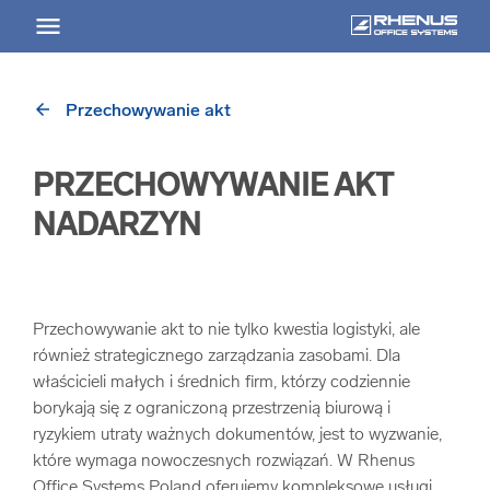
arrow_back
Przechowywanie akt
arrow_back
Powrót
PRZECHOWYWANIE AKT
USŁUGI
NADARZYN
Usługi Przegląd
arrow_forward
Niszczenie nośników informacji
Przechowywanie akt to nie tylko kwestia logistyki, ale
również strategicznego zarządzania zasobami. Dla
właścicieli małych i średnich firm, którzy codziennie
arrow_forward
Archiwizowanie dokumentów
borykają się z ograniczoną przestrzenią biurową i
ryzykiem utraty ważnych dokumentów, jest to wyzwanie,
arrow_forward
Przechowywanie dokumentacji
które wymaga nowoczesnych rozwiązań. W Rhenus
Office Systems Poland oferujemy kompleksowe usługi,