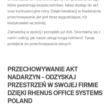
które gwarantują bezpieczeństwo, łatwy dostęp do akt
arrow_forward
Usługi digitalizacjyjne
oraz konkurencyjne ceny. Dzięki lokalizacji w Nadarzynie,
przechowywanie akt jest teraz wygodniejsze, niż
arrow_forward
Osuszanie dokumentów
kiedykolwiek wcześniej.
Zainwestuj w spokój i porządek już dziś. Skontaktuj się z
arrow_forward
Pozostałe usługi
nami i odkryj, jak nasze usługi mogą odmienić Twoje
podejście do przechowywania danych.
PRZECHOWYWANIE AKT
NADARZYN - ODZYSKAJ
PRZESTRZEŃ W SWOJEJ FIRMIE
DZIĘKI RHENUS OFFICE SYSTEMS
POLAND