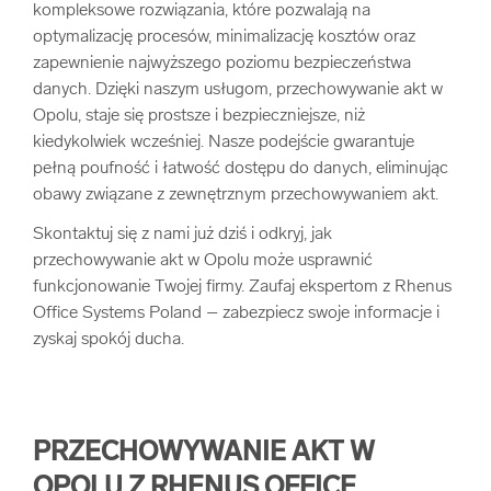
kompleksowe rozwiązania, które pozwalają na
arrow_forward
Usługi digitalizacjyjne
optymalizację procesów, minimalizację kosztów oraz
zapewnienie najwyższego poziomu bezpieczeństwa
danych. Dzięki naszym usługom, przechowywanie akt w
arrow_forward
Osuszanie dokumentów
Opolu, staje się prostsze i bezpieczniejsze, niż
kiedykolwiek wcześniej. Nasze podejście gwarantuje
arrow_forward
Pozostałe usługi
pełną poufność i łatwość dostępu do danych, eliminując
obawy związane z zewnętrznym przechowywaniem akt.
Skontaktuj się z nami już dziś i odkryj, jak
przechowywanie akt w Opolu może usprawnić
funkcjonowanie Twojej firmy. Zaufaj ekspertom z Rhenus
Office Systems Poland – zabezpiecz swoje informacje i
zyskaj spokój ducha.
PRZECHOWYWANIE AKT W
OPOLU Z RHENUS OFFICE