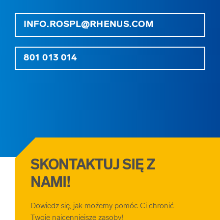
INFO.ROSPL@RHENUS.COM
801 013 014
SKONTAKTUJ SIĘ Z
NAMI!
Dowiedz się, jak możemy pomóc Ci chronić
Twoje najcenniejsze zasoby!