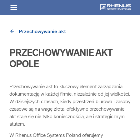
arrow_back
Przechowywanie akt
arrow_back
Powrót
PRZECHOWYWANIE AKT
USŁUGI
OPOLE
Usługi Przegląd
Przechowywanie akt to kluczowy element zarządzania
arrow_forward
Niszczenie nośników informacji
dokumentacją w każdej firmie, niezależnie od jej wielkości.
W dzisiejszych czasach, kiedy przestrzeń biurowa i zasoby
czasowe są na wagę złota, efektywne przechowywanie
arrow_forward
Archiwizowanie dokumentów
akt staje się nie tylko koniecznością, ale i strategicznym
atutem.
arrow_forward
Przechowywanie dokumentacji
W Rhenus Office Systems Poland oferujemy