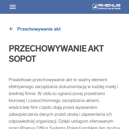
arrow_back
Przechowywanie akt
arrow_back
Powrót
PRZECHOWYWANIE AKT
USŁUGI
SOPOT
Usługi Przegląd
Prawidłowe przechowywanie akt to ważny element
arrow_forward
Niszczenie nośników informacji
efektywnego zarządzania dokumentacją w każdej małej i
średniej firmie. W obliczu ograniczonej przestrzeni
biurowej i czasochłonnego zarządzania aktami,
arrow_forward
Archiwizowanie dokumentów
właściciele firm często stają przed wyzwaniem
zabezpieczenia danych przed utratą i zapewnienia ich
arrow_forward
Przechowywanie dokumentacji
odpowiedniej organizacji. Dzięki usługom oferowanym
przez Rhenus Office Systems Poland problem ten można