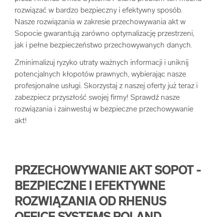
rozwiązać w bardzo bezpieczny i efektywny sposób.
arrow_forward
Usługi digitalizacjyjne
Nasze rozwiązania w zakresie przechowywania akt w
Sopocie gwarantują zarówno optymalizację przestrzeni,
arrow_forward
Osuszanie dokumentów
jak i pełne bezpieczeństwo przechowywanych danych.
Zminimalizuj ryzyko utraty ważnych informacji i uniknij
arrow_forward
Pozostałe usługi
potencjalnych kłopotów prawnych, wybierając nasze
profesjonalne usługi. Skorzystaj z naszej oferty już teraz i
zabezpiecz przyszłość swojej firmy! Sprawdź nasze
rozwiązania i zainwestuj w bezpieczne przechowywanie
akt!
PRZECHOWYWANIE AKT SOPOT -
BEZPIECZNE I EFEKTYWNE
ROZWIĄZANIA OD RHENUS