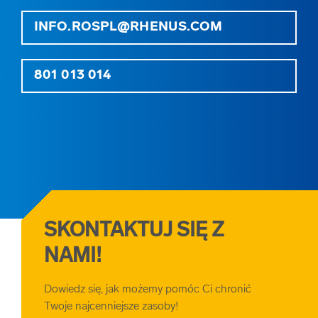
INFO.ROSPL@RHENUS.COM
801 013 014
SKONTAKTUJ SIĘ Z
NAMI!
Dowiedz się, jak możemy pomóc Ci chronić
Twoje najcenniejsze zasoby!