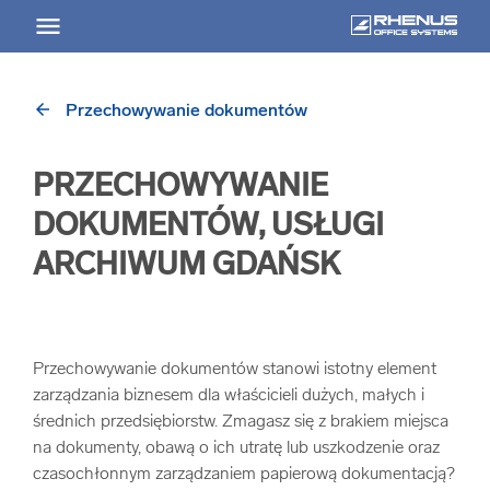
arrow_back
Przechowywanie dokumentów
arrow_back
Powrót
PRZECHOWYWANIE
USŁUGI
DOKUMENTÓW, USŁUGI
Usługi Przegląd
ARCHIWUM GDAŃSK
arrow_forward
Niszczenie nośników informacji
Przechowywanie dokumentów stanowi istotny element
arrow_forward
Archiwizowanie dokumentów
zarządzania biznesem dla właścicieli dużych, małych i
średnich przedsiębiorstw. Zmagasz się z brakiem miejsca
na dokumenty, obawą o ich utratę lub uszkodzenie oraz
arrow_forward
Przechowywanie dokumentacji
czasochłonnym zarządzaniem papierową dokumentacją?