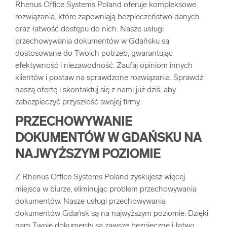
Rhenus Office Systems Poland oferuje kompleksowe
arrow_forward
Usługi digitalizacjyjne
rozwiązania, które zapewniają bezpieczeństwo danych
oraz łatwość dostępu do nich. Nasze usługi
przechowywania dokumentów w Gdańsku są
arrow_forward
Osuszanie dokumentów
dostosowane do Twoich potrzeb, gwarantując
efektywność i niezawodność. Zaufaj opiniom innych
arrow_forward
Pozostałe usługi
klientów i postaw na sprawdzone rozwiązania. Sprawdź
naszą ofertę i skontaktuj się z nami już dziś, aby
zabezpieczyć przyszłość swojej firmy.
PRZECHOWYWANIE
DOKUMENTÓW W GDAŃSKU NA
NAJWYŻSZYM POZIOMIE
Z Rhenus Office Systems Poland zyskujesz więcej
miejsca w biurze, eliminując problem przechowywania
dokumentów. Nasze usługi przechowywania
dokumentów Gdańsk są na najwyższym poziomie. Dzięki
nam Twoje dokumenty są zawsze bezpieczne i łatwo