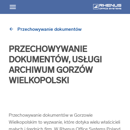
arrow_back
Przechowywanie dokumentów
arrow_back
Powrót
PRZECHOWYWANIE
USŁUGI
DOKUMENTÓW, USŁUGI
Usługi Przegląd
ARCHIWUM GORZÓW
WIELKOPOLSKI
arrow_forward
Niszczenie nośników informacji
arrow_forward
Archiwizowanie dokumentów
Przechowywanie dokumentów w Gorzowie
arrow_forward
Przechowywanie dokumentacji
Wielkopolskim to wyzwanie, które dotyka wielu właścicieli
małych i średnich firm. W Rhenus Office Systems Poland