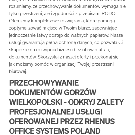
rozumiemy, że przechowywanie dokumentów wymaga nie
arrow_forward
Usługi digitalizacjyjne
tylko przestrzeni, ale i zgodności z przepisami RODO.
Oferujemy kompleksowe rozwiązania, które pomogą
arrow_forward
Osuszanie dokumentów
zoptymalizować miejsce w Twoim biurze, zapewniając
jednocześnie łatwy dostęp do ważnych papierów. Nasze
usługi gwarantują pełną ochronę danych, co pozwala Ci
arrow_forward
Pozostałe usługi
skupić się na rozwijaniu biznesu bez obaw o utratę
dokumentów. Skorzystaj z naszej oferty i przekonaj się,
jak możemy pomóc w organizacji Twojej przestrzeni
biurowej.
PRZECHOWYWANIE
DOKUMENTÓW GORZÓW
WIELKOPOLSKI - ODKRYJ ZALETY
PROFESJONALNEJ USŁUGI
OFEROWANEJ PRZEZ RHENUS
OFFICE SYSTEMS POLAND