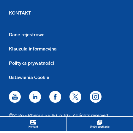
KONTAKT
Dane rejestrowe
Klauzula informacyjna
Polityka prywatności
Ustawienia Cookie
©2026 - Rhenus SE & Co. KG. All rights reserved.
contact_mail
library_books
keyboard_arrow_up
Kontakt
Umów spotkanie