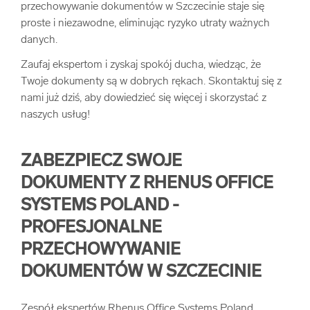
przechowywanie dokumentów w Szczecinie staje się
arrow_forward
Usługi digitalizacjyjne
proste i niezawodne, eliminując ryzyko utraty ważnych
danych.
arrow_forward
Osuszanie dokumentów
Zaufaj ekspertom i zyskaj spokój ducha, wiedząc, że
Twoje dokumenty są w dobrych rękach. Skontaktuj się z
nami już dziś, aby dowiedzieć się więcej i skorzystać z
arrow_forward
Pozostałe usługi
naszych usług!
ZABEZPIECZ SWOJE
DOKUMENTY Z RHENUS OFFICE
SYSTEMS POLAND -
PROFESJONALNE
PRZECHOWYWANIE
DOKUMENTÓW W SZCZECINIE
Zespół ekspertów Rhenus Office Systems Poland