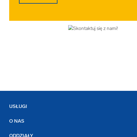
USŁUGI
O NAS
ODDZIAŁY