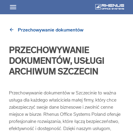
arrow_back
Przechowywanie dokumentów
arrow_back
Powrót
PRZECHOWYWANIE
USŁUGI
DOKUMENTÓW, USŁUGI
Usługi Przegląd
ARCHIWUM SZCZECIN
arrow_forward
Niszczenie nośników informacji
Przechowywanie dokumentów w Szczecinie to ważna
usługa dla każdego właściciela małej firmy, który chce
arrow_forward
Archiwizowanie dokumentów
zabezpieczyć swoje dane biznesowe i zwolnić cenne
miejsce w biurze. Rhenus Office Systems Poland oferuje
profesjonalne rozwiązania, które łączą bezpieczeństwo,
arrow_forward
Przechowywanie dokumentacji
efektywność i dostępność. Dzięki naszym usługom,