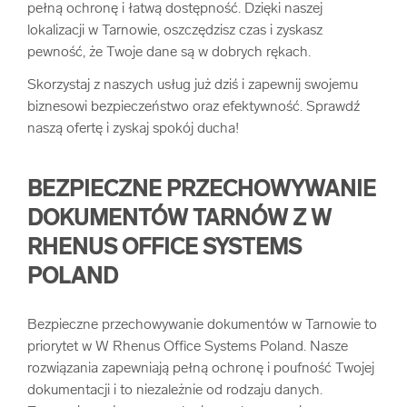
pełną ochronę i łatwą dostępność. Dzięki naszej
arrow_forward
Usługi digitalizacjyjne
lokalizacji w Tarnowie, oszczędzisz czas i zyskasz
pewność, że Twoje dane są w dobrych rękach.
arrow_forward
Osuszanie dokumentów
Skorzystaj z naszych usług już dziś i zapewnij swojemu
biznesowi bezpieczeństwo oraz efektywność. Sprawdź
naszą ofertę i zyskaj spokój ducha!
arrow_forward
Pozostałe usługi
BEZPIECZNE PRZECHOWYWANIE
DOKUMENTÓW TARNÓW Z W
RHENUS OFFICE SYSTEMS
POLAND
Bezpieczne przechowywanie dokumentów w Tarnowie to
priorytet w W Rhenus Office Systems Poland. Nasze
rozwiązania zapewniają pełną ochronę i poufność Twojej
dokumentacji i to niezależnie od rodzaju danych.