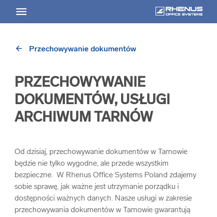
arrow_back
Przechowywanie dokumentów
arrow_back
Powrót
PRZECHOWYWANIE
USŁUGI
DOKUMENTÓW, USŁUGI
Usługi Przegląd
ARCHIWUM TARNÓW
arrow_forward
Niszczenie nośników informacji
Od dzisiaj, przechowywanie dokumentów w Tarnowie
będzie nie tylko wygodne, ale przede wszystkim
arrow_forward
Archiwizowanie dokumentów
bezpieczne. W Rhenus Office Systems Poland zdajemy
sobie sprawę, jak ważne jest utrzymanie porządku i
dostępności ważnych danych. Nasze usługi w zakresie
arrow_forward
Przechowywanie dokumentacji
przechowywania dokumentów w Tarnowie gwarantują