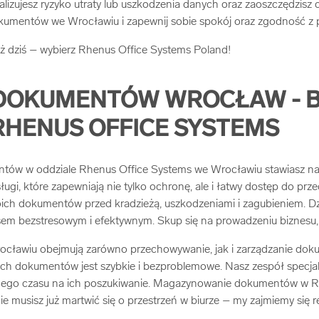
zujesz ryzyko utraty lub uszkodzenia danych oraz zaoszczędzisz c
okumentów we Wrocławiu i zapewnij sobie spokój oraz zgodność z 
 dziś – wybierz Rhenus Office Systems Poland!
OKUMENTÓW WROCŁAW - BE
RHENUS OFFICE SYSTEMS
ów w oddziale Rhenus Office Systems we Wrocławiu stawiasz na 
ługi, które zapewniają nie tylko ochronę, ale i łatwy dostęp do
ich dokumentów przed kradzieżą, uszkodzeniami i zagubieniem. 
em bezstresowym i efektywnym. Skup się na prowadzeniu biznesu,
ocławiu obejmują zarówno przechowywanie, jak i zarządzanie dok
h dokumentów jest szybkie i bezproblemowe. Nasz zespół specjali
ennego czasu na ich poszukiwanie. Magazynowanie dokumentów w R
 musisz już martwić się o przestrzeń w biurze – my zajmiemy się re