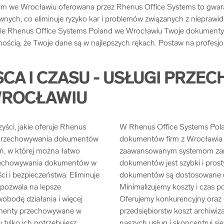
we Wrocławiu oferowana przez Rhenus Office Systems to gwara
nych, co eliminuje ryzyko kar i problemów związanych z nieprawi
le Rhenus Office Systems Poland we Wrocławiu Twoje dokumenty są
ością, że Twoje dane są w najlepszych rękach. Postaw na profesjon
CA I CZASU - USŁUGI PRZ
ROCŁAWIU
ści, jakie oferuje Rhenus
W Rhenus Office Systems Pol
m przechowywania dokumentów
dokumentów firm z Wrocławia i 
ń, w której można łatwo
zaawansowanym systemom zar
zechowywania dokumentów w
dokumentów jest szybki i pros
i i bezpieczeństwa. Eliminuje
dokumentów są dostosowane do 
 pozwala na lepsze
Minimalizujemy koszty i czas 
wobodę działania i więcej
Oferujemy konkurencyjny oraz
kumenty przechowywane w
przedsiębiorstw koszt archiwi
tylko ich potrzebujesz.
naszych usług i skoncentruj się