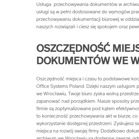
Usługa przechowywania dokumentów w archiwum 
usługi są w pełni dostosowane do wymogów praw
przechowywaniu dokumentacji biurowej w oddzia
naszych rozwiązań i ciesz się spokojem oraz pewn
OSZCZĘDNOŚĆ MIEJS
DOKUMENTÓW WE W
Oszczędność miejsca i czasu to podstawowe korzy
Office Systems Poland. Dzięki naszym usługo
we Wrocławiu, Twoje biuro zyska wolną przestrze
zapanować nad porządkiem. Nasze sposoby pr
firmie są zoptymalizowane pod kątem efektywnośc
to konieczność przechowywania akt w biurze, co
wykorzystanie dostępnej przestrzeni. Zyskujesz s
miejsca na rozwój swojej firmy. Dodatkowo do
archiwum we Wrocławiu są dostępne zawsze, gdy 