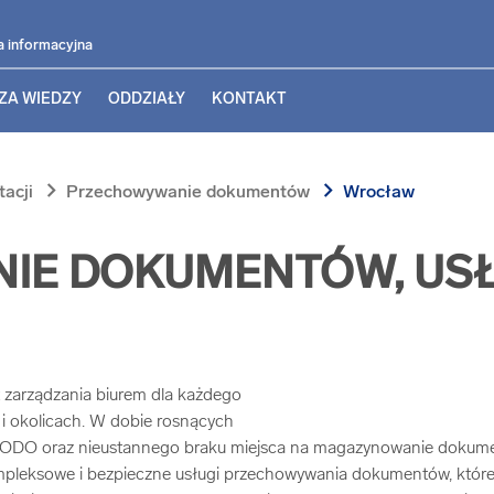
a informacyjna
ZA WIEDZY
ODDZIAŁY
KONTAKT
chevron_right
chevron_right
acji
Przechowywanie dokumentów
Wrocław
IE DOKUMENTÓW, USŁ
zarządzania biurem dla każdego
u i okolicach. W dobie rosnących
ODO oraz nieustannego braku miejsca na magazynowanie dokumen
mpleksowe i bezpieczne usługi przechowywania dokumentów, które 