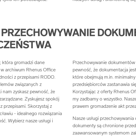
- PRZECHOWYWANIE DOKUM
ECZEŃSTWA
, która gromadzi dane
Przechowywanie dokumentów z
w archiwum Rhenus Office
pewność, że dokumentacja jest
dności z przepisami RODO.
które obejmują m.in. minimalny
roblemów związanych z
przedsiębiorców zastanawia si
i nam zyskasz pewność, że
Korzystając z oferty Rhenus Of
zarządzane. Zyskujesz spokój
my zadbamy o wszystko. Nasze
z przepisami. Skorzystaj z
prawem gromadzenie akt prze
awiu - idealnego rozwiązania
Nasze usługi przechowywania
ść. Wybierz nasze usługi i
dokumenty są chronione przed
zaawansowanym systemom zabe