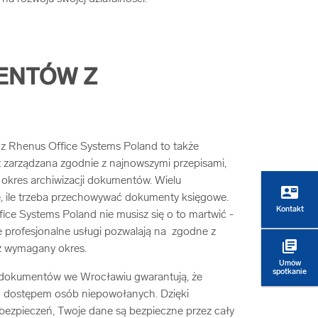
ENTÓW Z
 Rhenus Office Systems Poland to także
 zarządzana zgodnie z najnowszymi przepisami,
 okres archiwizacji dokumentów. Wielu
contact_mail
ę, ile trzeba przechowywać dokumenty księgowe.
Kontakt
fice Systems Poland nie musisz się o to martwić -
 profesjonalne usługi pozwalają na zgodne z
library_books
z wymagany okres.
Umów
spotkanie
 dokumentów we Wrocławiu gwarantują, że
 dostępem osób niepowołanych. Dzięki
zpieczeń, Twoje dane są bezpieczne przez cały