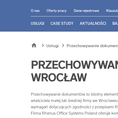
O nas
Oferty pracy
Dane rejestrowe
Klauzul
USŁUGI
CASE STUDY
AKTUALNOŚCI
BA
home
chevron_right
chevron_right
Usługi
Przechowywanie dokument
PRZECHOWYWAN
WROCŁAW
Przechowywanie dokumentów to istotny element 
właściciela małej lub średniej firmy we Wrocławi
wymagań dotyczących zgodności z przepisami R
Firma Rhenus Office Systems Poland oferuje ko