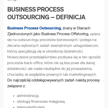
arrow_forward
Usługi digitalizacjyjne
BUSINESS PROCESS
OUTSOURCING – DEFINICJA
arrow_forward
Osuszanie dokumentów
Business Process Outsourcing
, znany w Stanach
Zjednoczonych jako Business Process Offshoring,
opiera
arrow_forward
Pozostałe usługi
się na outsourcingu procesów biznesowych i polega na
zlecaniu wybranych zadań zewnętrznym usługodawcom,
którzy specjalizują się w określonej działalności.
Nowoczesne przedsiębiorstwo pozbywa się w ten sposób
procesów back-office, które nie są kluczowe dla danej
działalności, ale nadal niezbędne do jej prowadzenia,
chociażby ze względów prawnych lub marketingowych.
Do najczęściej oddelegowywanych zadań należą procesy
związane z:
administracją,
obsługą finansowo-księgową,
telemarketingiem,