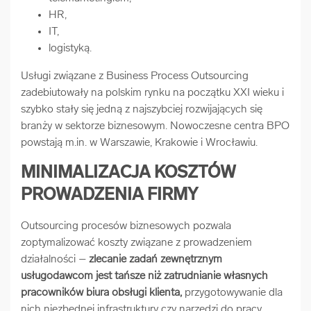
HR,
IT,
logistyką.
Usługi związane z Business Process Outsourcing
zadebiutowały na polskim rynku na początku XXI wieku i
szybko stały się jedną z najszybciej rozwijających się
branży w sektorze biznesowym. Nowoczesne centra BPO
powstają m.in. w Warszawie, Krakowie i Wrocławiu.
MINIMALIZACJA KOSZTÓW
PROWADZENIA FIRMY
Outsourcing procesów biznesowych pozwala
zoptymalizować koszty związane z prowadzeniem
działalności –
zlecanie zadań zewnętrznym
usługodawcom jest tańsze niż zatrudnianie własnych
pracowników biura obsługi klienta,
przygotowywanie dla
nich niezbędnej infrastruktury czy narzędzi do pracy.