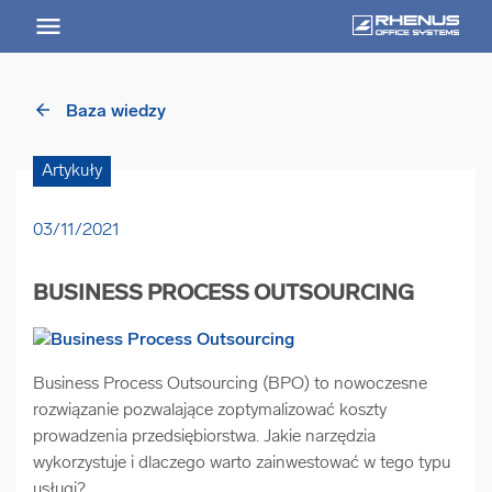
arrow_back
Baza wiedzy
arrow_back
Powrót
Artykuły
USŁUGI
03/11/2021
Usługi Przegląd
BUSINESS PROCESS OUTSOURCING
arrow_forward
Niszczenie nośników informacji
arrow_forward
Business Process Outsourcing (BPO) to nowoczesne
Archiwizowanie dokumentów
rozwiązanie pozwalające zoptymalizować koszty
prowadzenia przedsiębiorstwa. Jakie narzędzia
arrow_forward
Przechowywanie dokumentacji
wykorzystuje i dlaczego warto zainwestować w tego typu
usługi?