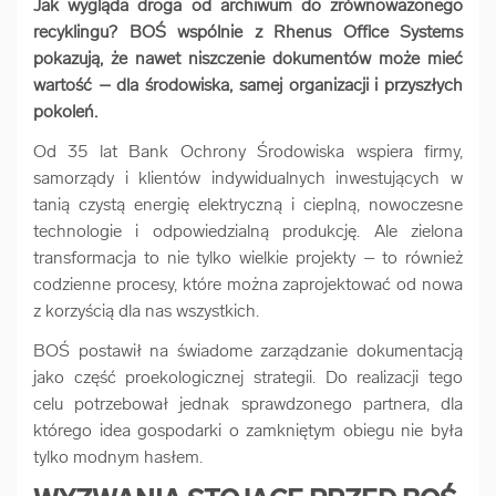
Jak wygląda droga od archiwum do zrównoważonego
arrow_forward
Usługi digitalizacjyjne
recyklingu? BOŚ wspólnie z Rhenus Office Systems
pokazują, że nawet niszczenie dokumentów może mieć
wartość – dla środowiska, samej organizacji i przyszłych
arrow_forward
Osuszanie dokumentów
pokoleń.
Od 35 lat Bank Ochrony Środowiska wspiera firmy,
arrow_forward
Pozostałe usługi
samorządy i klientów indywidualnych inwestujących w
tanią czystą energię elektryczną i cieplną, nowoczesne
technologie i odpowiedzialną produkcję. Ale zielona
transformacja to nie tylko wielkie projekty – to również
codzienne procesy, które można zaprojektować od nowa
z korzyścią dla nas wszystkich.
BOŚ postawił na świadome zarządzanie dokumentacją
jako część proekologicznej strategii. Do realizacji tego
celu potrzebował jednak sprawdzonego partnera, dla
którego idea gospodarki o zamkniętym obiegu nie była
tylko modnym hasłem.