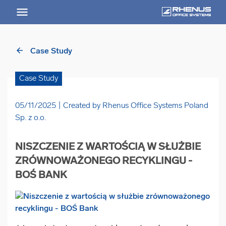
arrow_back
Case Study
arrow_back
Powrót
Case Study
USŁUGI
05/11/2025
Created by Rhenus Office Systems Poland
Usługi Przegląd
Sp. z o.o.
arrow_forward
NISZCZENIE Z WARTOŚCIĄ W SŁUŻBIE
Niszczenie nośników informacji
ZRÓWNOWAŻONEGO RECYKLINGU -
BOŚ BANK
arrow_forward
Archiwizowanie dokumentów
arrow_forward
Przechowywanie dokumentacji