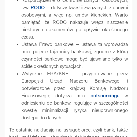
Rozporządzenie o Ochronie Danych Osobowych,
tzw.
RODO
– dotyczy kwestii związanych z danymi
osobowymi, a więc np. umów klienckich. Warto
pamiętać, że RODO nakazuje wręcz niszczenie
niektórych dokumentów po upływie określonego
czasu.
Ustawa Prawo bankowe – ustawa ta wprowadza
m.in. pojęcie tajemnicy bankowej, zgodnie z którą
czynności bankowe mogą być ujawniane tylko w
ściśle określonych sytuacjach.
Wytyczne EBA/KNF – przygotowane przez
Europejski Urząd Nadzoru Bankowego i
potwierdzone przez krajową Komisję Nadzoru
Finansowego; dotyczą m.in.
outsourcingu
w
odniesieniu do banków, regulując w szczególności
kwestię minimalizacji ryzyka nieuprawnionego
dostępu do danych.
Te ostatnie nakładają na usługobiorcę, czyli bank, także