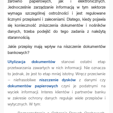
zarówno papierowych, jak i elektronicznych.
arrow_forward
Usługi digitalizacjyjne
Jednocześnie zarządzanie informacją w tym sektorze
wymaga szczególnej ostrożności i jest regulowane
licznymi przepisami i zaleceniami. Dlatego, kiedy pojawia
arrow_forward
Osuszanie dokumentów
się konieczność zniszczenia dokumentów i nośników
danych, trzeba podejść do tego zadania z należytą
starannością.
arrow_forward
Pozostałe usługi
Jakie przepisy mają wpływ na niszczenie dokumentów
bankowych?
Utylizacja dokumentów
stanowi ostatni etap
przetwarzania zawartych w nich informacji. Nie oznacza
to jednak, że jest to etap mniej istotny. Wręcz przeciwnie
– niefrasobliwe
niszczenie dysków
z danymi czy
dokumentów papierowych
czyni je podatnymi na
wyciek informacji. Interes klientów i partnerów banku
w zakresie ochrony danych reguluje wiele przepisów i
wytycznych. W tym: