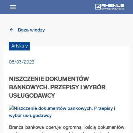
arrow_back
Baza wiedzy
arrow_back
Powrót
Artykuły
USŁUGI
08/03/2023
Usługi Przegląd
NISZCZENIE DOKUMENTÓW
arrow_forward
Niszczenie nośników informacji
BANKOWYCH. PRZEPISY I WYBÓR
USŁUGODAWCY
arrow_forward
Archiwizowanie dokumentów
arrow_forward
Przechowywanie dokumentacji
Branża bankowa operuje ogromną ilością dokumentów