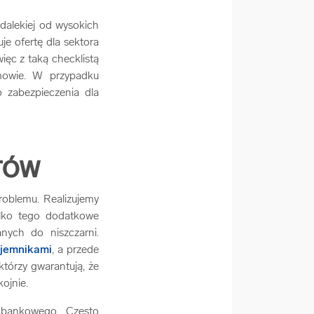
dalekiej od wysokich
je ofertę dla sektora
ęc z taką checklistą
mowie. W przypadku
 zabezpieczenia dla
TÓW
oblemu. Realizujemy
lko tego dodatkowe
ych do niszczarni.
ojemnikami
, a przede
tórzy gwarantują, że
kojnie.
bankowego. Często