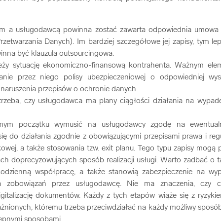
em a usługodawcą powinna zostać zawarta odpowiednia umowa 
rzetwarzania Danych). Im bardziej szczegółowe jej zapisy, tym l
nna być klauzula outsourcingowa.
eży sytuację ekonomiczno-finansową kontrahenta. Ważnym el
anie przez niego polisy ubezpieczeniowej o odpowiedniej w
 naruszenia przepisów o ochronie danych.
trzeba, czy usługodawca ma plany ciągłości działania na wypad
ym początku wymusić na usługodawcy zgodę na ewentualn
ię do działania zgodnie z obowiązującymi przepisami prawa i reg
owej, a także stosowania tzw. exit planu. Tego typu zapisy mogą
h doprecyzowujących sposób realizacji usługi. Warto zadbać o ta
codzienną współpracę, a także stanowią zabezpieczenie na wyp
ia zobowiązań przez usługodawcę. Nie ma znaczenia, czy ch
digitalizację dokumentów. Każdy z tych etapów wiąże się z ryzyk
nionych, któremu trzeba przeciwdziałać na każdy możliwy sposób
tępnymi sposobami.