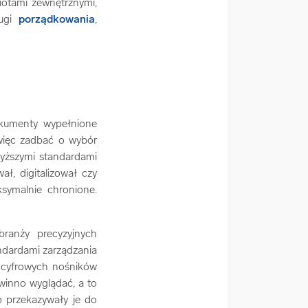
otami zewnętrznymi,
ługi
porządkowania
,
okumenty wypełnione
więc zadbać o wybór
wyższymi standardami
ł, digitalizował czy
ymalnie chronione.
ranży precyzyjnych
ndardami zarządzania
 cyfrowych nośników
winno wyglądać, a to
o przekazywały je do