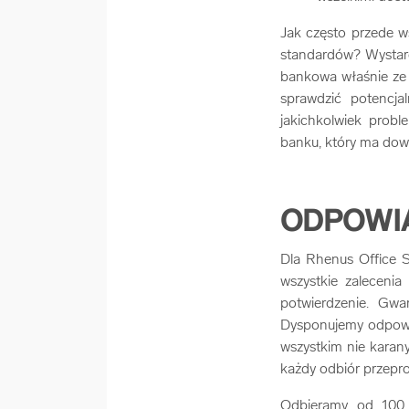
Jak często przede w
standardów? Wystarcz
bankowa właśnie ze 
sprawdzić potencj
jakichkolwiek prob
banku, który ma dow
ODPOWI
Dla Rhenus Office 
wszystkie zaleceni
potwierdzenie. Gw
Dysponujemy odpowie
wszystkim nie karan
każdy odbiór przepro
Odbieramy od 100