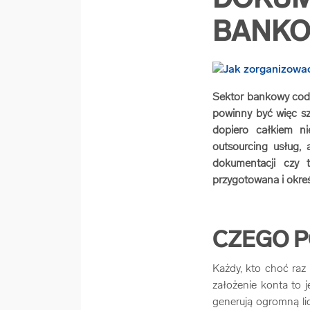
DOKUM
BANK
Sektor bankowy codz
powinny być więc sz
dopiero całkiem n
outsourcing usług, 
dokumentacji czy 
przygotowana i okre
CZEGO P
Każdy, kto choć raz 
założenie konta to j
generują ogromną li