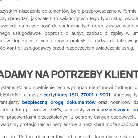
szystkim niszczenie dokumentów było przeprowadzane w formie 
y sprawdzić, jak wiele firm świadczących tego typu usługi wycofu
względu na niezdolność do spełnienia tych norm. Zawsze warto wi
alnego usługodawcę, poprosić o audyt, zadbać o zapisy w u
lemów dopełnienie tych dobrych praktyk to rodzaj dodatkowego
ód kontroli usługodawcy przed rozpoczęciem świadczenia usług.
ADAMY NA POTRZEBY KLIEN
Systems Poland spełnienie tych wymagań nie stanowi żadnego pr
a EBA/KNF, a nasze
certyfikaty ISO 27001 i 9001
stanowią ty
arantujemy
bezpieczną drogę dokumentów
oraz nośników dan
dnią flotą pojazdów z GPS, specjalistycznymi
bezpiecznymi p
ymi pracownikami przeszkolonymi z ochrony danych osobowych, k
wadzimy profesjonalnie i bezpiecznie, a nasz klient może spać spo
 kg do 16 ton dokumentów od naszych klientów z sektora 