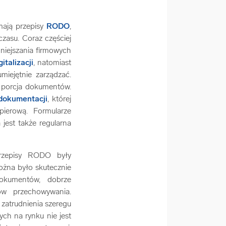
mają przepisy
RODO
,
zasu. Coraz częściej
niejszania firmowych
gitalizacji
, natomiast
iejętnie zarządzać.
a porcja dokumentów.
dokumentacji
, której
ierową. Formularze
jest także regularna
rzepisy RODO były
ożna było skutecznie
dokumentów, dobrze
ów przechowywania.
zatrudnienia szeregu
ych na rynku nie jest