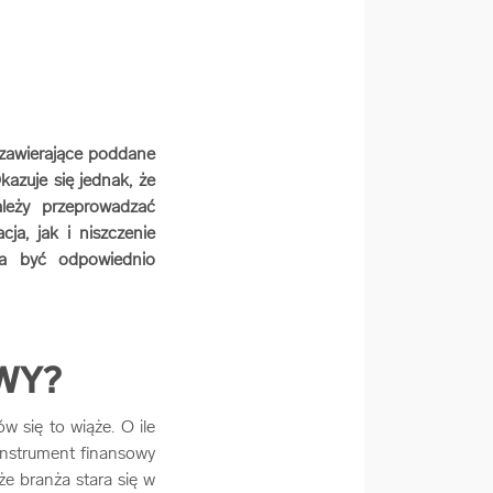
 zawierające poddane
azuje się jednak, że
leży przeprowadzać
ja, jak i niszczenie
na być odpowiednio
WY?
w się to wiąże. O ile
 instrument finansowy
e branża stara się w