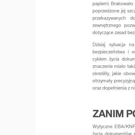
papierni. Brakowało 
poprzedzone jej sz
przekazywanych d
zewnętrznego pozw
dotyczące zasad bez
Dzisiaj sytuacja 
bezpieczeństwa i o
cyklem życia dokum
znaczenie miało ta
określiły, jakie o
otrzymały precyzyjn
oraz dopełnienia z 
ZANIM P
Wytyczne EBA/KNF b
życia dokumentów p