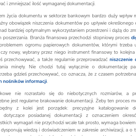
ać i zmniejszać ilość wymaganej dokumentacji.
lem życia dokumentu w sektorze bankowym bardzo duży wpływ 
aźny obowiązek niszczenia dokumentów po upływie określonego c
 nad bardziej optymalnym wykorzystaniem przestrzeni i dążą do zm
h poszerzania. Branża finansowa przechodzi stopniowy proces
di
 problemem ogromu papierowych dokumentów, którymi trzeba um
t czy nowy, wybrany przez niego instrument finansowy to kolejn
eś przechowywać, a także regularnie przeprowadzać
niszczenie 
ania minęły. Nie chodzi tutaj wyłącznie o dokumentację pap
 trzeba gdzieś przechowywać, co oznacza, że z czasem potrzebna 
h nośników informacji
.
kowe nie rozrastało się do niebotycznych rozmiarów, a p
ebne jest regularne brakowanie dokumentacji. Żeby ten proces m
zbędny z kolei jest porządek: precyzyjne katalogowanie 
 dotyczące posiadanej dokumentacji z oznaczeniem okres
ystkich wymagań nie przychodzi wcale tak prosto, wymaga bowiem 
dysponują wiedzą i doświadczeniem w zakresie archiwizacji, a o t