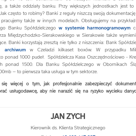
, a także oddziały banku. Przy większych jednostkach jest to
Jak często to robimy? Banki z reguły niszczą swoją dokumentację
e pracujemy także w innych modelach. Obsługujemy na przykład 
iego Banku Spółdzielczego
w systemie harmonogramowym
co
ierza Międzychodzko-Sierakowskiego w Sierakowie także wymieni
e. Banki korzystają zresztą nie tylko z niszczenia: Bank Spółdzie
ym
archiwum
w Czeladzi kilkaset boxów. W przypadku Mi
t to ponad 1000 pudeł. Spółdzielcza Kasa Oszczędnościowo - Kr
ch ponad 1500. Dla Banku Spółdzielczego w Obornikach Śląs
00mb – to pierwsza taka usługa w tym sektorze.
 się więcej o tym, jak profesjonalnie zabezpieczyć dokumen
brać usługodawcę, aby nie narazić się na ryzyko wycieku danyc
JAN ZYCH
Kierownik ds. Klienta Strategicznego