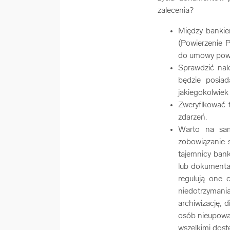
zalecenia?
Między banki
(Powierzenie P
do umowy powi
Sprawdzić nal
będzie posiad
jakiegokolwiek
Zweryfikować 
zdarzeń.
Warto na sam
zobowiązanie s
tajemnicy bank
lub dokumentac
regulują one 
niedotrzyman
archiwizację, 
osób nieupoważ
wszelkimi dos