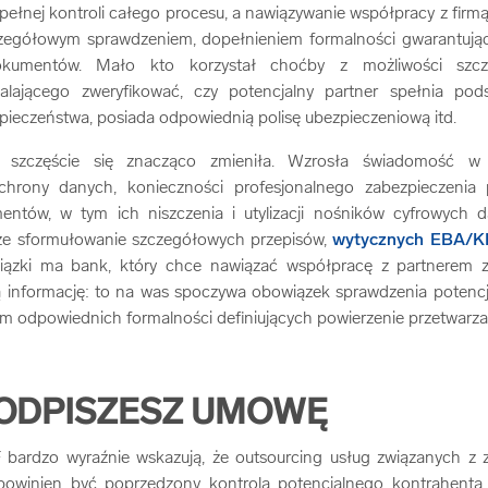
pełnej kontroli całego procesu, a nawiązywanie współpracy z firm
czegółowym sprawdzeniem, dopełnieniem formalności gwarantują
okumentów. Mało kto korzystał choćby z możliwości sz
alającego zweryfikować, czy potencjalny partner spełnia po
pieczeństwa, posiada odpowiednią polisę ubezpieczeniową itd.
na szczęście się znacząco zmieniła. Wzrosła świadomość 
chrony danych, konieczności profesjonalnego zabezpieczenia 
entów, w tym ich niszczenia i utylizacji nośników cyfrowych 
kże sformułowanie szczegółowych przepisów,
wytycznych EBA/
bowiązki ma bank, który chce nawiązać współpracę z partnerem
ą informację: to na was spoczywa obowiązek sprawdzenia poten
nim odpowiednich formalności definiujących powierzenie przetwarz
ODPISZESZ UMOWĘ
ardzo wyraźnie wskazują, że outsourcing usług związanych z 
owinien być poprzedzony kontrolą potencjalnego kontrahenta. 