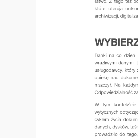
łatwo. Z tego też 
które oferują outs
archiwizacji, digitali
WYBIERZ
Banki na co dzień 
wrażliwymi danymi.
usługodawcy, który 
opiekę nad dokument
niszczył. Na każd
Odpowiedzialność z
W tym kontekście 
wytycznych dotycząc
cyklem życia dokum
danych, dysków, taś
prowadziło do tego,