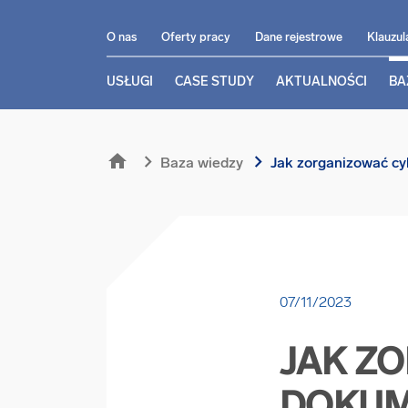
O nas
Oferty pracy
Dane rejestrowe
Klauzul
USŁUGI
CASE STUDY
AKTUALNOŚCI
BA
home
chevron_right
chevron_right
Baza wiedzy
Jak zorganizować cy
07/11/2023
JAK Z