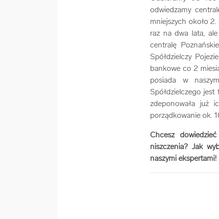
odwiedzamy centralę
mniejszych około 2. 
raz na dwa lata, al
centralę Poznańsk
Spółdzielczy Pojez
bankowe co 2 miesiąc
posiada w nasz
Spółdzielczego jes
zdeponowała już i
porządkowanie ok. 1
Chcesz dowiedzieć
niszczenia? Jak wy
naszymi ekspertami!