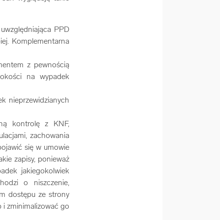
uwzględniająca PPD
epiej. Komplementarna
ementem z pewnością
ysokości na wypadek
ek nieprzewidzianych
ą kontrolę z KNF,
ulacjami, zachowania
 pojawić się w umowie
kie zapisy, ponieważ
adek jakiegokolwiek
odzi o niszczenie,
iem dostępu ze strony
 i zminimalizować go