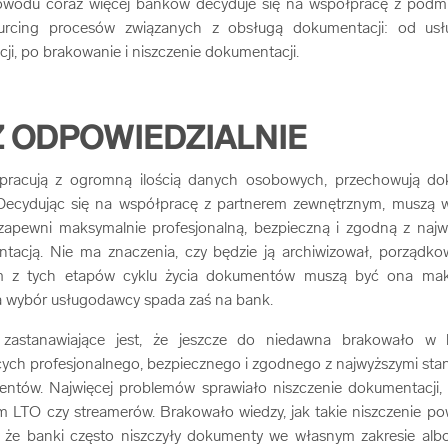
powodu coraz więcej banków decyduje się na współpracę z podmi
ourcing procesów związanych z obsługą dokumentacji: od us
zacji, po brakowanie i niszczenie dokumentacji.
 ODPOWIEDZIALNIE
pracują z ogromną ilością danych osobowych, przechowują d
 Decydując się na współpracę z partnerem zewnętrznym, muszą 
zapewni maksymalnie profesjonalną, bezpieczną i zgodną z naj
acją. Nie ma znaczenia, czy będzie ją archiwizował, porządkowa
ym z tych etapów cyklu życia dokumentów muszą być ona maks
a wybór usługodawcy spada zaś na bank.
zastanawiające jest, że jeszcze do niedawna brakowało w b
ych profesjonalnego, bezpiecznego i zgodnego z najwyższymi sta
entów. Najwięcej problemów sprawiało niszczenie dokumentacji,
m LTO czy streamerów. Brakowało wiedzy, jak takie niszczenie po
 że banki często niszczyły dokumenty we własnym zakresie alb