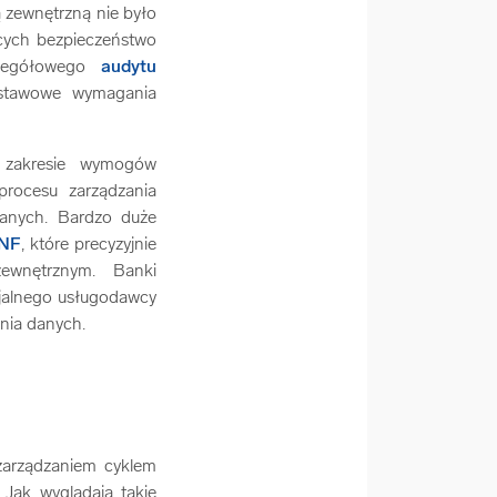
ą zewnętrzną nie było
cych bezpieczeństwo
czegółowego
audytu
dstawowe wymagania
w zakresie wymogów
procesu zarządzania
danych. Bardzo duże
KNF
, które precyzyjnie
 zewnętrznym. Banki
cjalnego usługodawcy
ania danych.
zarządzaniem cyklem
Jak wyglądają takie