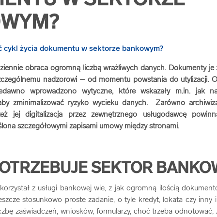
ENTU W SEKTORZE
OWYM?
iennie obraca ogromną liczbą wrażliwych danych. Dokumenty je
czególnemu nadzorowi – od momentu powstania do utylizacji. Ok
iedawno wprowadzono wytyczne, które wskazały m.in. jak na
aby zminimalizować ryzyko wycieku danych. Zarówno archiwizac
też jej digitalizacja przez zewnętrznego usługodawcę powin
ślona szczegółowymi zapisami umowy między stronami.
OTRZEBUJE SEKTOR BANKO
korzystał z usługi bankowej wie, z jak ogromną ilością dokumentó
eszcze stosunkowo proste zadanie, o tyle kredyt, lokata czy inny
czbę zaświadczeń, wniosków, formularzy, choć trzeba odnotować, ż