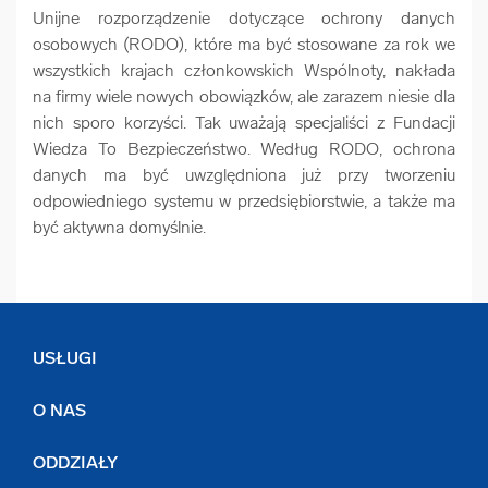
Unijne rozporządzenie dotyczące ochrony danych
arrow_forward
Usługi digitalizacjyjne
osobowych (RODO), które ma być stosowane za rok we
wszystkich krajach członkowskich Wspólnoty, nakłada
arrow_forward
na firmy wiele nowych obowiązków, ale zarazem niesie dla
Osuszanie dokumentów
nich sporo korzyści. Tak uważają specjaliści z Fundacji
Wiedza To Bezpieczeństwo. Według RODO, ochrona
arrow_forward
Pozostałe usługi
danych ma być uwzględniona już przy tworzeniu
odpowiedniego systemu w przedsiębiorstwie, a także ma
być aktywna domyślnie.
USŁUGI
O NAS
ODDZIAŁY