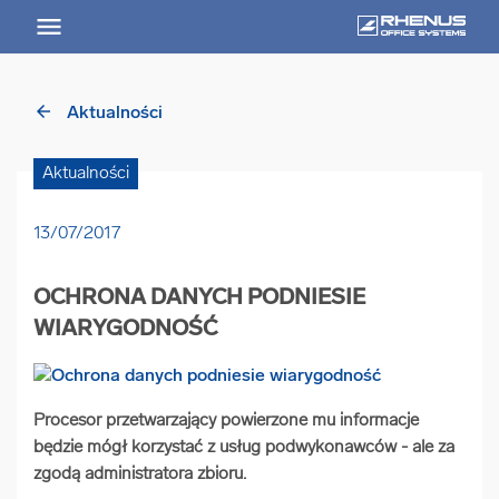
arrow_back
Aktualności
arrow_back
Powrót
Aktualności
USŁUGI
13/07/2017
Usługi Przegląd
OCHRONA DANYCH PODNIESIE
arrow_forward
Niszczenie nośników informacji
WIARYGODNOŚĆ
arrow_forward
Archiwizowanie dokumentów
Procesor przetwarzający powierzone mu informacje
będzie mógł korzystać z usług podwykonawców - ale za
arrow_forward
Przechowywanie dokumentacji
zgodą administratora zbioru.