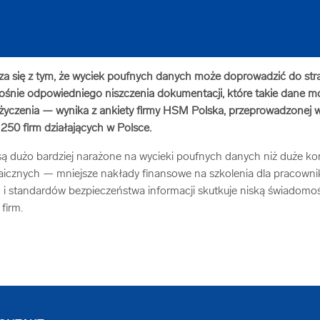
a się z tym, że wyciek poufnych danych może doprowadzić do strat
śnie odpowiedniego niszczenia dokumentacji, które takie dane m
życzenia — wynika z ankiety firmy HSM Polska, przeprowadzonej wś
50 firm działających w Polsce.
 są dużo bardziej narażone na wycieki poufnych danych niż duże ko
icznych — mniejsze nakłady finansowe na szkolenia dla pracowni
 standardów bezpieczeństwa informacji skutkuje niską świadomo
firm.