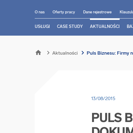
O nas
Oferty pracy
Dane rejestrowe
Klauzul
USŁUGI
CASE STUDY
AKTUALNOŚCI
BA
home
chevron_right
chevron_right
Aktualności
Puls Biznesu: Firmy 
13/08/2015
PULS B