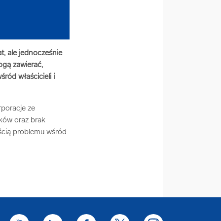
, ale jednocześnie
ogą zawierać,
ród właścicieli i
rporacje ze
ków oraz brak
ścią problemu wśród