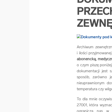
DOKUM
PRZEC
ZEWNĘ
Archiwum zewnętrzne
i ilości przyjmowane
abonencką, medyczną
o czym piszę poniże
dokumentacji jest
sposób, zarówno j
nieuprawnionym do
temperatura czy wil
To dla mnie oczywi
27001, która wyzna
ogranicza nas w z