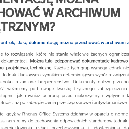
ENTACJĘ MOŻNA
HOWAĆ W ARCHIWUM
TRZNYM?
 to rozwiązanie, które nie stawia właściwie żadnych ogranicze
j dokumentacji.
Można tutaj zdeponować dokumentację kadrowo-
, projektową, techniczną.
Każda z tych grup wymaga jednak niec
j. Jednak kluczowym czynnikiem determinującym wybór rozwiązania
 szeroko rozumiane bezpieczeństwo. Dokumenty należy przech
eśli weźmiemy pod uwagę kwestię fizycznego zabezpieczeni
stępem, jak również ochronę przed niekorzystnym wpływem ta
gotność, aż po zabezpieczenia przeciwpożarowe i antywłamaniowe.
ste, gdyż w Rhenus Office Systems działamy w oparciu o normę
cza nam ramy do zachowania odpowiednich standardów jednak
aprojektowaniu usługi przechowywania i udostępniania do