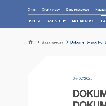
O nas
Oferty pracy
Dane rejestrowe
Klauzul
USŁUGI
CASE STUDY
AKTUALNOŚCI
BA
home
chevron_right
chevron_right
Baza wiedzy
Dokumenty pod kont
04/07/2023
DOKUM