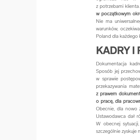
z potrzebami klienta
w początkowym okres
Nie ma uniwersalne
warunków, oczekiwań
Poland dla każdego k
KADRY I
Dokumentacja kadr
Sposób jej przechow
w sprawie postępowa
przekazywania mate
z prawem dokumenty 
o pracę, dla pracow
Obecnie, dla nowo 
Ustawodawca dał r
W obecnej sytuacji
szczególnie zyskuje 