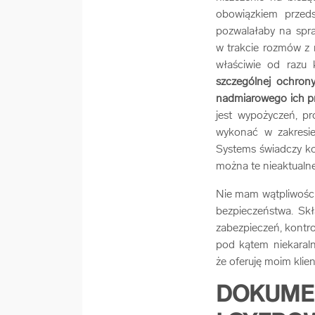
obowiązkiem przeds
pozwalałaby na spra
w trakcie rozmów z 
właściwie od razu 
szczególnej ochron
nadmiarowego ich p
jest wypożyczeń, pr
wykonać w zakresie
Systems świadczy ko
można te nieaktualn
Nie mam wątpliwości
bezpieczeństwa. Sk
zabezpieczeń, kontro
pod kątem niekaral
że oferuję moim klie
DOKUMEN