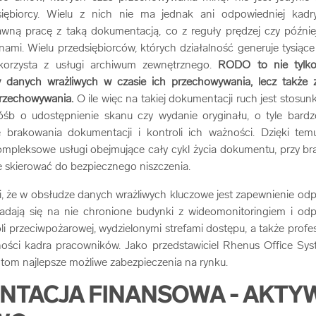
iębiorcy. Wielu z nich nie ma jednak ani odpowiedniej kadry,
wną pracę z taką dokumentacją, co z reguły prędzej czy późnie
nami. Wielu przedsiębiorców, których działalność generuje tysią
korzysta z usługi archiwum zewnętrznego.
RODO to nie tylk
y danych wrażliwych w czasie ich przechowywania, lecz także z
rzechowywania.
O ile więc na takiej dokumentacji ruch jest stosu
óśb o udostępnienie skanu czy wydanie oryginału, o tyle bard
 brakowania dokumentacji i kontroli ich ważności. Dzięki tem
mpleksowe usługi obejmujące cały cykl życia dokumentu, przy br
e skierować do bezpiecznego niszczenia.
, że w obsłudze danych wrażliwych kluczowe jest zapewnienie o
ładają się na nie chronione budynki z wideomonitoringiem i o
li przeciwpożarowej, wydzielonymi strefami dostępu, a także prof
ności kadra pracowników. Jako przedstawiciel Rhenus Office S
ntom najlepsze możliwe zabezpieczenia na rynku.
TACJA FINANSOWA - AKTY