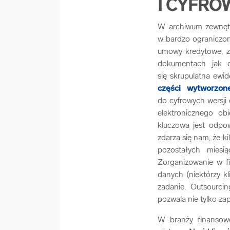
I CYFRO
W archiwum zewnętrz
w bardzo ograniczo
umowy kredytowe, z 
dokumentach jak o
się skrupulatna ewi
części wytworzon
do cyfrowych wersji
elektronicznego o
kluczowa jest odpow
zdarza się nam, że k
pozostałych miesi
Zorganizowanie w f
danych (niektórzy k
zadanie. Outsourci
pozwala nie tylko za
W branży finansow