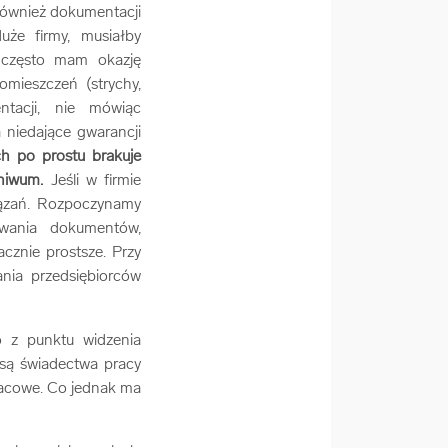
 również dokumentacji
duże firmy, musiałby
 często mam okazję
omieszczeń (strychy,
ntacji, nie mówiąc
 niedające gwarancji
ch po prostu brakuje
hiwum.
Jeśli w firmie
iązań. Rozpoczynamy
wania dokumentów,
cznie prostsze. Przy
ania przedsiębiorców
 z punktu widzenia
 są świadectwa pracy
łacowe. Co jednak ma