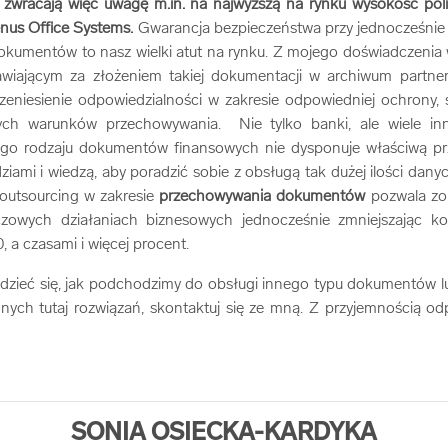
i zwracają więc uwagę m.in. na najwyższą na rynku wysokość poli
nus Office Systems.
Gwarancja bezpieczeństwa przy jednocześnie 
dokumentów to nasz wielki atut na rynku. Z mojego doświadczenia
iającym za złożeniem takiej dokumentacji w archiwum partner
zeniesienie odpowiedzialności w zakresie odpowiedniej ochrony
ch warunków przechowywania. Nie tylko banki, ale wiele innyc
ego rodzaju dokumentów finansowych nie dysponuje właściwą pr
iami i wiedzą, aby poradzić sobie z obsługą tak dużej ilości dany
e outsourcing w zakresie
przechowywania dokumentów
pozwala zo
uczowych działaniach biznesowych jednocześnie zmniejszając ko
 a czasami i więcej procent.
iedzieć się, jak podchodzimy do obsługi innego typu dokumentów l
ych tutaj rozwiązań, skontaktuj się ze mną. Z przyjemnością o
SONIA OSIECKA-KARDYKA