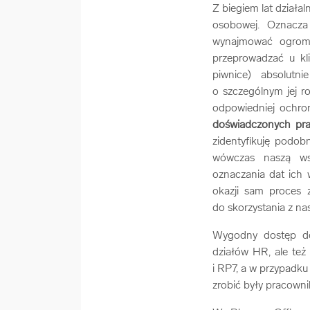
Z biegiem lat działa
osobowej. Oznacza
wynajmować ogromn
przeprowadzać u kli
piwnice) absolutn
o szczególnym jej r
odpowiedniej ochro
doświadczonych pra
zidentyfikuję podo
wówczas naszą ws
oznaczania dat ich 
okazji sam proces z
do skorzystania z na
Wygodny dostęp do
działów HR, ale też
i RP7, a w przypadk
zrobić były pracowni