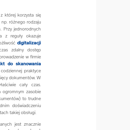
 której korzysta się
np. różnego rodzaju
m. Przy jednorodnych
a z reguły okazuje
możliwość
digitalizacji
czas zdalny dostęp
prowadzenie w firmie
akt do skanowania
 codziennej praktyce
tysięcy dokumentów. W
aściwie cały czas.
na ogromnym zasobie
okumentów) to trudne
ednim doświadczeniu
ach takiej obsługi.
nych jest znacznie