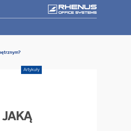
nętrznym?
Artykuły
 JAKĄ