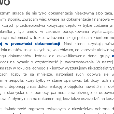
WO
nym składa się nie tylko dokumentację nieaktywną albo taką, z
nym stopniu. Zwracam więc uwagę na dokumentację finansową – 
których przedsiębiorstwa korzystają często w trybie codzienny
kreślony typ umów w zakresie porządkowania wystarczając
dencja, natomiast w trakcie wdrażania usługi polecam klientom 
ej w przeszłości dokumentacji
. Nasi klienci uzyskują wów
 dokumentów znajdujących się w archiwum, co znacznie ułatwia w
biegu dokumentów. Jednak dla zakwalifikowania danej grupy
iedź na pytanie o częstotliwość jej wykorzystywania. W naszej
ilka razy w roku dla jednego z klientów wyszukujemy kilkadziesiąt 
ącach liczby te są mniejsze, natomiast ruch odbywa się wł
irmie zespołu, który byłby w stanie opanować tak duży ruch 
lienci deponują u nas dokumentację o objętości nawet 3 mln d
ng i skorzystanie z pomocy partnera zewnętrznego o odpowi
pewnić płynny ruch na dokumentacji, lecz także oszczędzić na koszt
ej świadomość zagrożeń związanych z niewłaściwą ochroną da