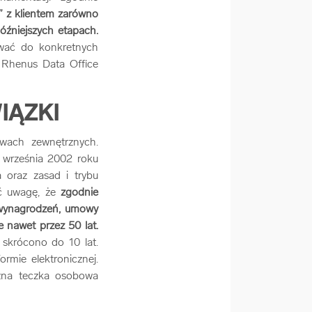
” z klientem zarówno
óźniejszych etapach.
ywać do konkretnych
w Rhenus Data Office
IĄZKI
wach zewnętrznych.
6 września 2002 roku
a oraz zasad i trybu
ić uwagę, że
zgodnie
i wynagrodzeń, umowy
 nawet przez 50 lat.
skrócono do 10 lat.
rmie elektronicznej.
czna teczka osobowa