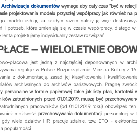
.
Archiwizacja dokumentów
wymaga aby cały czas “być w relacji
ie projektowania modelu przyszłej współpracy jak również na p
go modelu usługi, za każdym razem należy ją więc dostosow
 i potrzeb, które zmieniają się w czasie współpracy, dlatego 
lienta projektujemy indywidualny zestaw rozwiązań.
 PŁACE – WIELOLETNIE OBOW
owo-płacowa jest jedną z najczęściej deponowanych w archi
ywania reguluje w Polsce Rozporządzenie Ministra Kultury z 1
nia z dokumentacją, zasad jej klasyfikowania i kwalifikowani
riałów archiwalnych do archiwów państwowych. Pragnę zwróc
personalne w formie papierowej takie jak listy płac, kartotek
ników zatrudnionych przed 01.01.2019, muszą być przechowywane
zatrudnianych pracowników (od 01.01.2019 roku) obowiązek ten 
ównież możliwość
przechowywania dokumentacji
personalnej w fo
, gdy wiele działów HR pracuje zdalnie, tzw. ETO - elektroni
na popularności.