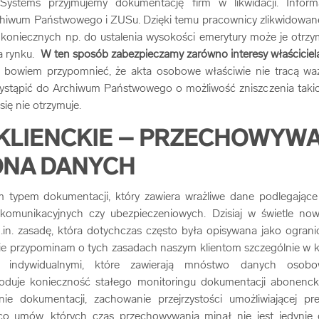
stems przyjmujemy dokumentację firm w likwidacji. Informa
hiwum Państwowego i ZUSu. Dzięki temu pracownicy zlikwidowan
koniecznych np. do ustalenia wysokości emerytury może je otrzyma
a rynku.
W ten sposób zabezpieczamy zarówno interesy właściciela fi
bowiem przypomnieć, że akta osobowe właściwie nie tracą waż
stąpić do Archiwum Państwowego o możliwość zniszczenia takic
się nie otrzymuje.
KLIENCKIE – PRZECHOWYWA
ONA DANYCH
m typem dokumentacji, który zawiera wrażliwe dane podlegając
elekomunikacyjnych czy ubezpieczeniowych. Dzisiaj w świetle 
.in. zasadę, która dotychczas często była opisywana jako ogranic
ie przypominam o tych zasadach naszym klientom szczególnie w 
 indywidualnymi, które zawierają mnóstwo danych osob
oduje konieczność stałego monitoringu dokumentacji abonencki
 dokumentacji, zachowanie przejrzystości umożliwiającej pre
co umów, których czas przechowywania minął nie jest jedynie 