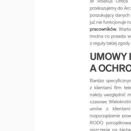
W Rhenus Office Sy
przekazujemy do Arc
poszukujący danych 
już nie funkcjonuje n
pracowników.
Warto 
można co prawda wy
z reguły takiej zgody 
UMOWY 
A OCHR
Bardzo specyficzny
z klientami firm t
należy uwzględnić m
czasowe. Wielokrotn
umów z klientami
rozporządzenie pow
RODO porządkowanie
niszczenie na bieżą