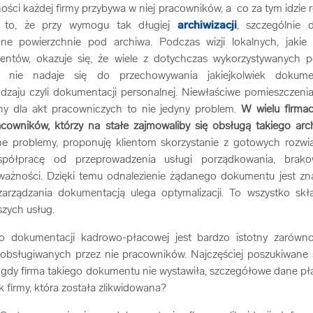
lności każdej firmy przybywa w niej pracowników, a co za tym idzie
 to, że przy wymogu tak długiej
archiwizacji
, szczególnie 
e powierzchnie pod archiwa. Podczas wizji lokalnych, jakie
entów, okazuje się, że wiele z dotychczas wykorzystywanych p
ie nie nadaje się do przechowywania jakiejkolwiek dokume
odzaju czyli dokumentacji personalnej. Niewłaściwe pomieszczenia
ny dla akt pracowniczych to nie jedyny problem.
W wielu firma
cowników, którzy na stałe zajmowaliby się obsługą takiego arc
bne problemy, proponuję klientom skorzystanie z gotowych rozw
półpracę od przeprowadzenia usługi porządkowania, brako
ważności. Dzięki temu odnalezienie żądanego dokumentu jest zna
arządzania dokumentacją ulega optymalizacji. To wszystko skł
szych usług.
 dokumentacji kadrowo-płacowej jest bardzo istotny zarówno
 obsługiwanych przez nie pracowników. Najczęściej poszukiwane
u gdy firma takiego dokumentu nie wystawiła, szczegółowe dane p
k firmy, która została zlikwidowana?