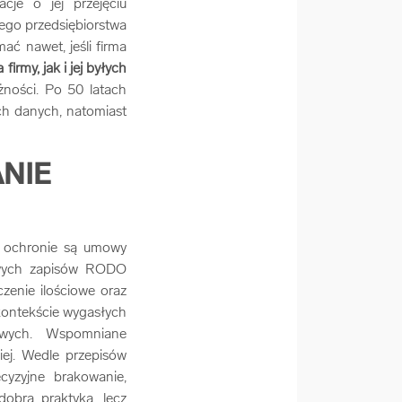
cje o jej przejęciu
ego przedsiębiorstwa
ć nawet, jeśli firma
rmy, jak i jej byłych
ności. Po 50 latach
h danych, natomiast
NIE
e ochronie są umowy
nowych zapisów RODO
zenie ilościowe oraz
kontekście wygasłych
owych. Wspomniane
ej. Wedle przepisów
cyzyjne brakowanie,
dobrą praktyką, lecz