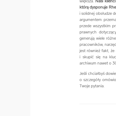
większa.
Nasi klienc
którą dysponuje Rhe
i solidnej obsłudze 
argumentem przemaw
przede wszystkim pr
prawnych dotyczący
generują wiele różn
pracowników, narzędz
jest również fakt, ż
i skupić się na kl
archiwum nawet o 30,
Jeśli chciałbyś dow
o szczegóły omówion
Twoje pytania.