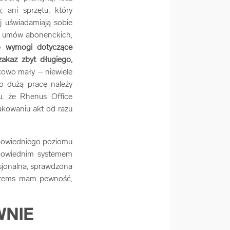
 ani sprzętu, który
j uświadamiają sobie
ce umów abonenckich,
o wymogi dotyczące
akaz zbyt długiego,
nkowo mały – niewiele
zo dużą pracę należy
u, że Rhenus Office
akowaniu akt od razu
dpowiedniego poziomu
dpowiednim systemem
esjonalna, sprawdzona
ystems mam pewność,
WNIE