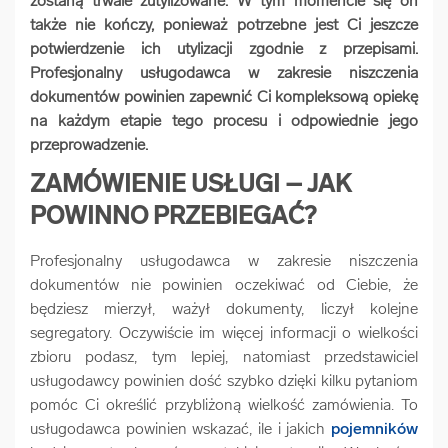
zostaną trwale zutylizowane. W tym momencie się on
także nie kończy, ponieważ potrzebne jest Ci jeszcze
arrow_forward
Usługi digitalizacjyjne
potwierdzenie ich utylizacji zgodnie z przepisami.
Profesjonalny usługodawca w zakresie niszczenia
arrow_forward
Osuszanie dokumentów
dokumentów powinien zapewnić Ci kompleksową opiekę
na każdym etapie tego procesu i odpowiednie jego
przeprowadzenie.
arrow_forward
Pozostałe usługi
ZAMÓWIENIE USŁUGI – JAK
POWINNO PRZEBIEGAĆ?
Profesjonalny usługodawca w zakresie niszczenia
dokumentów nie powinien oczekiwać od Ciebie, że
będziesz mierzył, ważył dokumenty, liczył kolejne
segregatory. Oczywiście im więcej informacji o wielkości
zbioru podasz, tym lepiej, natomiast przedstawiciel
usługodawcy powinien dość szybko dzięki kilku pytaniom
pomóc Ci określić przybliżoną wielkość zamówienia. To
usługodawca powinien wskazać, ile i jakich
pojemników