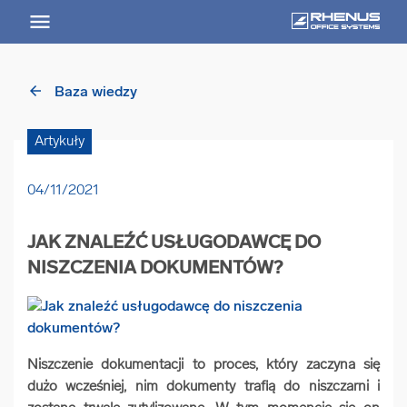
arrow_back
Baza wiedzy
arrow_back
Powrót
Artykuły
USŁUGI
04/11/2021
Usługi Przegląd
JAK ZNALEŹĆ USŁUGODAWCĘ DO
arrow_forward
Niszczenie nośników informacji
NISZCZENIA DOKUMENTÓW?
arrow_forward
Archiwizowanie dokumentów
Niszczenie dokumentacji to proces, który zaczyna się
arrow_forward
Przechowywanie dokumentacji
dużo wcześniej, nim dokumenty trafią do niszczarni i