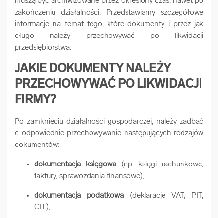
muszą być archiwizowane przez określony czas, nawet po
arrow_forward
zakończeniu działalności. Przedstawiamy szczegółowe
Usługi digitalizacjyjne
informacje na temat tego, które dokumenty i przez jak
długo należy przechowywać po likwidacji
arrow_forward
Osuszanie dokumentów
przedsiębiorstwa.
JAKIE DOKUMENTY NALEŻY
arrow_forward
Pozostałe usługi
PRZECHOWYWAĆ PO LIKWIDACJI
FIRMY?
Po zamknięciu działalności gospodarczej, należy zadbać
o odpowiednie przechowywanie następujących rodzajów
dokumentów:
dokumentacja księgowa
(np. księgi rachunkowe,
faktury, sprawozdania finansowe),
dokumentacja podatkowa
(deklaracje VAT, PIT,
CIT),