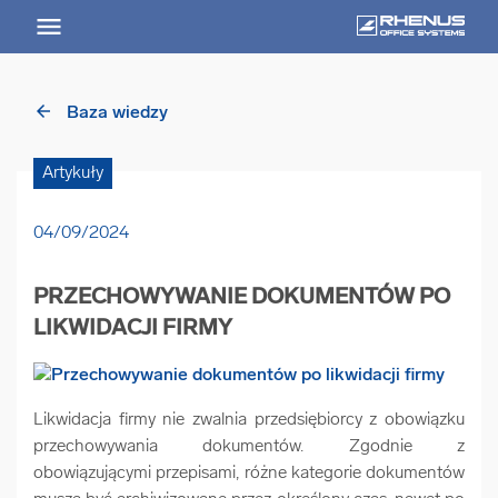
arrow_back
Baza wiedzy
arrow_back
Powrót
Artykuły
USŁUGI
04/09/2024
Usługi Przegląd
PRZECHOWYWANIE DOKUMENTÓW PO
arrow_forward
Niszczenie nośników informacji
LIKWIDACJI FIRMY
arrow_forward
Archiwizowanie dokumentów
Likwidacja firmy nie zwalnia przedsiębiorcy z obowiązku
przechowywania dokumentów. Zgodnie z
arrow_forward
Przechowywanie dokumentacji
obowiązującymi przepisami, różne kategorie dokumentów