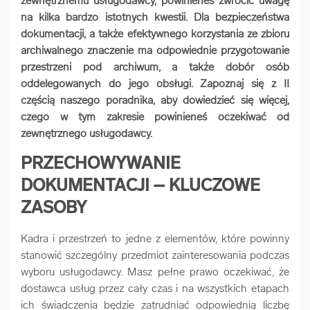
zewnętrznemu usługodawcy, powinieneś zwrócić uwagę
na kilka bardzo istotnych kwestii. Dla bezpieczeństwa
arrow_forward
Usługi digitalizacjyjne
dokumentacji, a także efektywnego korzystania ze zbioru
archiwalnego znaczenie ma odpowiednie przygotowanie
arrow_forward
Osuszanie dokumentów
przestrzeni pod archiwum, a także dobór osób
oddelegowanych do jego obsługi. Zapoznaj się z II
częścią naszego poradnika, aby dowiedzieć się więcej,
arrow_forward
Pozostałe usługi
czego w tym zakresie powinieneś oczekiwać od
zewnętrznego usługodawcy.
PRZECHOWYWANIE
DOKUMENTACJI – KLUCZOWE
ZASOBY
Kadra i przestrzeń to jedne z elementów, które powinny
stanowić szczególny przedmiot zainteresowania podczas
wyboru usługodawcy. Masz pełne prawo oczekiwać, że
dostawca usług przez cały czas i na wszystkich etapach
ich świadczenia będzie zatrudniać odpowiednią liczbę