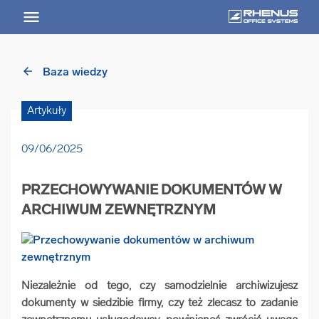
arrow_back
Baza wiedzy
arrow_back
Powrót
Artykuły
USŁUGI
09/06/2025
Usługi Przegląd
PRZECHOWYWANIE DOKUMENTÓW W
arrow_forward
Niszczenie nośników informacji
ARCHIWUM ZEWNĘTRZNYM
arrow_forward
Archiwizowanie dokumentów
Niezależnie od tego, czy samodzielnie archiwizujesz
arrow_forward
Przechowywanie dokumentacji
dokumenty w siedzibie firmy, czy też zlecasz to zadanie