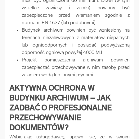
musi być ograniczona do minimum. Drzwi (w tym
wszelkie zawiasy i zamki) powinny być
zabezpieczone przed włamaniem zgodnie z
normami EN 1627 (lub podobnymi).
Budynek archiwum powinien być wzniesiony na
terenach niezalewowych z materiałów niepalnych
lub ognioodpornych i posiadać podwyższoną
odporność ogniową powyżej 4000 MJ.
Projekt pomieszczenia archiwum powinien
zabezpieczać przechowywane w nim zasoby przed
zalaniem wodą lub innymi płynami.
AKTYWNA OCHRONA W
BUDYNKU ARCHIWUM – JAK
ZADBAĆ O PROFESJONALNE
PRZECHOWYWANIE
DOKUMENTÓW?
Wybierając usługodawcę, upewnij się, że w swoim