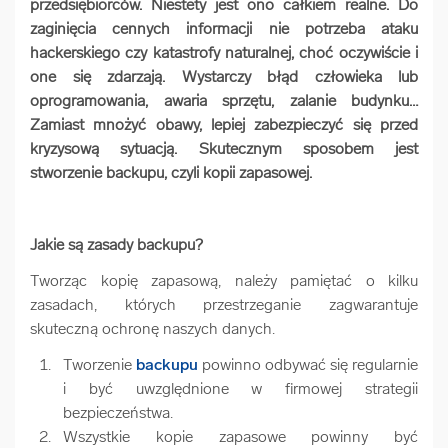
przedsiębiorców. Niestety jest ono całkiem realne. Do
arrow_forward
Usługi digitalizacjyjne
zaginięcia cennych informacji nie potrzeba ataku
hackerskiego czy katastrofy naturalnej, choć oczywiście i
one się zdarzają. Wystarczy błąd człowieka lub
arrow_forward
Osuszanie dokumentów
oprogramowania, awaria sprzętu, zalanie budynku…
Zamiast mnożyć obawy, lepiej zabezpieczyć się przed
kryzysową sytuacją. Skutecznym sposobem jest
arrow_forward
Pozostałe usługi
stworzenie backupu, czyli kopii zapasowej.
Jakie są zasady backupu?
Tworząc kopię zapasową, należy pamiętać o kilku
zasadach, których przestrzeganie zagwarantuje
skuteczną ochronę naszych danych.
Tworzenie
backupu
powinno odbywać się regularnie
i być uwzględnione w firmowej strategii
bezpieczeństwa.
Wszystkie kopie zapasowe powinny być