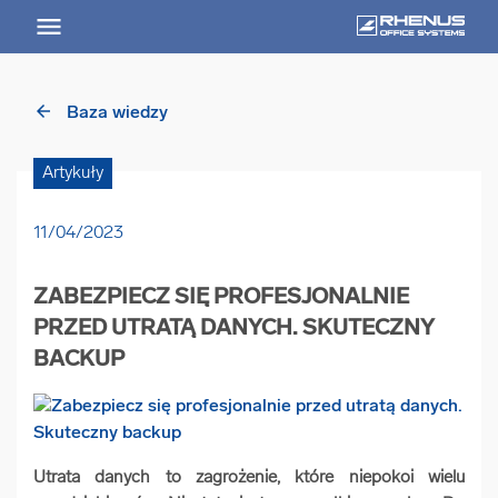
arrow_back
Baza wiedzy
arrow_back
Powrót
Artykuły
USŁUGI
11/04/2023
Usługi Przegląd
ZABEZPIECZ SIĘ PROFESJONALNIE
arrow_forward
Niszczenie nośników informacji
PRZED UTRATĄ DANYCH. SKUTECZNY
BACKUP
arrow_forward
Archiwizowanie dokumentów
arrow_forward
Przechowywanie dokumentacji
Utrata danych to zagrożenie, które niepokoi wielu