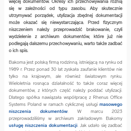
więcej dokumentów. Okresy ich przechowywania różnią
arrow_forward
Usługi digitalizacjyjne
się w zależności od typu zasobu. Aby skutecznie
utrzymywać porządek, utylizacja zbędnej dokumentacji
może okazać się niewystarczająca. Przed fizycznym
arrow_forward
Osuszanie dokumentów
niszczeniem należy przeprowadzić brakowanie, czyli
wydzielenie z archiwum dokumentów, które już nie
podlegają dalszemu przechowywaniu, warto także zadbać
arrow_forward
Pozostałe usługi
o ich spis.
Bakoma jest polską firmą rodzinną, istniejącą na rynku od
1989 r. Przez ponad 30 lat zyskała zaufanie klientów nie
tylko na krajowym, ale również światowym rynku.
Wieloletnia rosnąca działalność to także coraz więcej
dokumentów, z których część należy poddać utylizacji.
Dlatego spółka nawiązała współpracę z Rhenus Office
Systems Poland w ramach cyklicznej usługi
masowego
niszczenia dokumentów
. W marcu 2023
przeprowadziliśmy w archiwum zakładowym Bakomy
usługę niszczenia dokumentacji
. Jak udało się zadbać