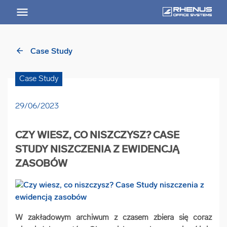
arrow_back
Case Study
arrow_back
Powrót
Case Study
USŁUGI
29/06/2023
Usługi Przegląd
CZY WIESZ, CO NISZCZYSZ? CASE
arrow_forward
Niszczenie nośników informacji
STUDY NISZCZENIA Z EWIDENCJĄ
ZASOBÓW
arrow_forward
Archiwizowanie dokumentów
arrow_forward
Przechowywanie dokumentacji
W zakładowym archiwum z czasem zbiera się coraz