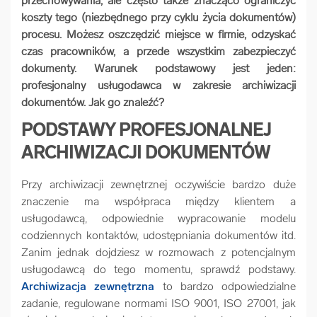
przechowywania, ale często także znacząco ograniczyć
koszty tego (niezbędnego przy cyklu życia dokumentów)
arrow_forward
Usługi digitalizacjyjne
procesu. Możesz oszczędzić miejsce w firmie, odzyskać
czas pracowników, a przede wszystkim zabezpieczyć
arrow_forward
Osuszanie dokumentów
dokumenty. Warunek podstawowy jest jeden:
profesjonalny usługodawca w zakresie archiwizacji
dokumentów. Jak go znaleźć?
arrow_forward
Pozostałe usługi
PODSTAWY PROFESJONALNEJ
ARCHIWIZACJI DOKUMENTÓW
Przy archiwizacji zewnętrznej oczywiście bardzo duże
znaczenie ma współpraca między klientem a
usługodawcą, odpowiednie wypracowanie modelu
codziennych kontaktów, udostępniania dokumentów itd.
Zanim jednak dojdziesz w rozmowach z potencjalnym
usługodawcą do tego momentu, sprawdź podstawy.
Archiwizacja zewnętrzna
to bardzo odpowiedzialne
zadanie, regulowane normami ISO 9001, ISO 27001, jak