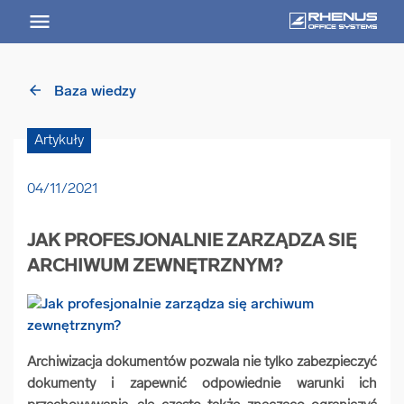
arrow_back
Baza wiedzy
arrow_back
Powrót
Artykuły
USŁUGI
04/11/2021
Usługi Przegląd
JAK PROFESJONALNIE ZARZĄDZA SIĘ
arrow_forward
Niszczenie nośników informacji
ARCHIWUM ZEWNĘTRZNYM?
arrow_forward
Archiwizowanie dokumentów
Archiwizacja dokumentów pozwala nie tylko zabezpieczyć
arrow_forward
Przechowywanie dokumentacji
dokumenty i zapewnić odpowiednie warunki ich